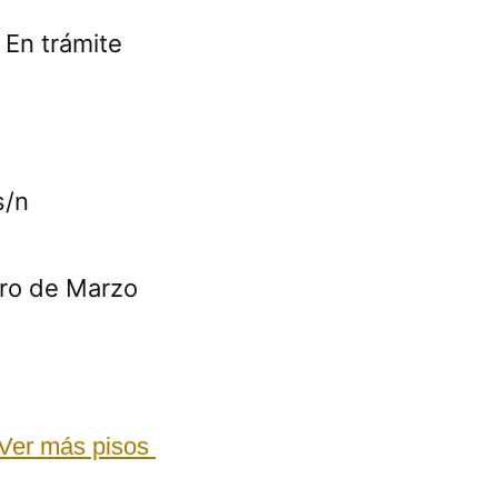
 En trámite
s/n
atro de Marzo
Ver más pisos